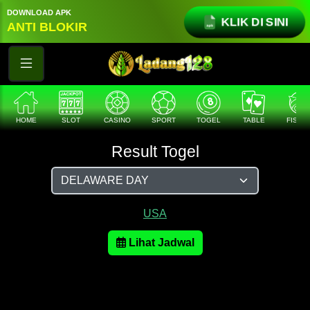
DOWNLOAD APK
KLIK DI SINI
ANTI BLOKIR
HOME
SLOT
CASINO
SPORT
TOGEL
TABLE
FISHI
Result Togel
USA
Lihat Jadwal